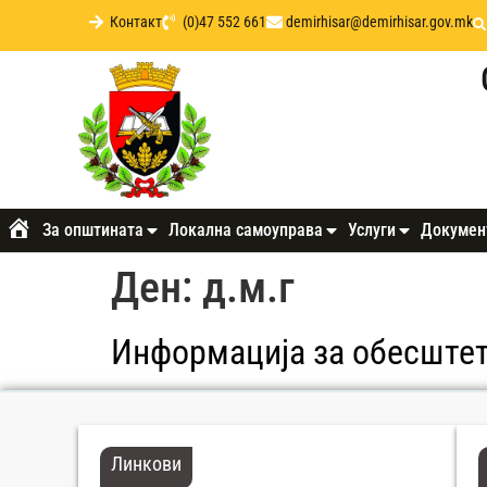
Контакт
(0)47 552 661
demirhisar@demirhisar.gov.mk
За општината
Локална самоуправа
Услуги
Докумен
Почетна
Ден:
д.м.г
Информација за обесштет
Линкови