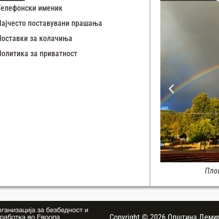
Телефонски именик
Најчесто поставувани прашања
Поставки за колачиња
Политика за приватност
Зимска панорама Демир Хисар
Пло
Copyright © 2026 Општина Демир 