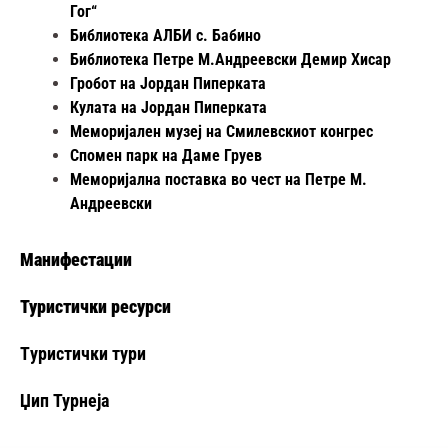
Гог“
Библиотека АЛБИ с. Бабино
Библиотека Петре М.Андреевски Демир Хисар
Гробот на Јордан Пиперката
Кулата на Јордан Пиперката
Меморијален музеј на Смилевскиот конгрес
Спомен парк на Даме Груев
Меморијална поставка во чест на Петре М.
Андреевски
Манифестации
Туристички ресурси
Tуристички тури
Џип Турнеја