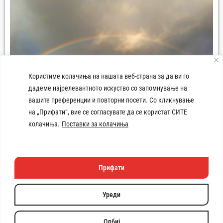
Користиме колачиња на нашата веб-страна за да ви го
дадеме најрелевантното искуство со запомнување на
вашите преференции и повторни посети. Со кликнување
Панорама град Демир Хисар
на „Прифати“, вие се согласувате да се користат СИТЕ
колачиња.
Поставки за колачиња
р
Прифати
Техничката изработка
на веб
страната e поддржана
Уреди
од
Copyright © 2026 Општина Демир Хисар. Сите права се
задржани. | Developed by:
Unet
Одбиј