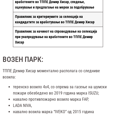
вработените во ТППЕ Демир Хисар, следење,
оценување и предлагање на мерки за подобрување
Правилник за критериумите за селекција на
кандидатите за вработување во ТППЕ Демир Хисар
Правилник за начинот на спроведување на селекција
при унапредување на вработените во ТППЕ Демир
Хисар
ВОЗЕН ПАРК:
ТППЕ Демир Хисар моментално располага со следниве
возила:
теренско возило 4х4, со опрема за гасење на шумски
пожари обезбедено во 2019 година марка ISUZU;
навално противпожарно возило марка FAP,
LADA NIVA,
навално возила марка “IVEKO” од 2015 година