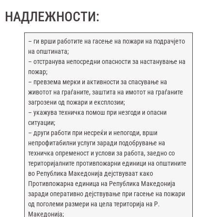
НАДЛЕЖНОСТИ:
– ги врши работите на гасење на пожари на подрачјето
на општината;
– отстранува непосредни опасности за настанување на
пожар;
– превзема мерки и активности за спасување на
животот на граѓаните, заштита на имотот на граѓаните
загрозени од пожари и експлозии;
– укажува техничка помош при незгоди и опасни
ситуации;
– други работи при несреќи и непогоди, врши
непрофитабилни услуги заради подобрување на
техничка опременост и услови за работа, заедно со
територијалните противпожарни единици на општините
во Република Македонија дејствуваат како
Противпожарна единица на Република Македонија
заради оперативно дејствување при гасење на пожари
од поголеми размери на цела територија на Р.
Македонија;