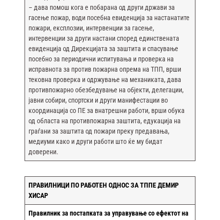
– дава помош кога е побарана од други држави за
гасење пожар, води посебна евиденција за настанатите
пожари, експлозии, интервенции за гасење,
интервенции за други настани според единствената
евиденција од Дирекцијата за заштита и спасување
посебно за периодични испитувања и проверка на
исправнота за против пожарна опрема на ТПП, врши
тековна проверка и одржување на механиката, дава
противпожарно обезбедување на објекти, делегации,
јавни собири, спортски и други манифестации во
координација со ПЕ за внатрешни работи, врши обука
од областа на противпожарна заштита, едукација на
граѓани за заштита од пожари преку предавања,
медиуми како и други работи што ќе му бидат
доверени.
ПРАВИЛНИЦИ ПО РАБОТЕН ОДНОС ЗА ТППЕ ДЕМИР
ХИСАР
Правилник за постапката за управување со ефектот на