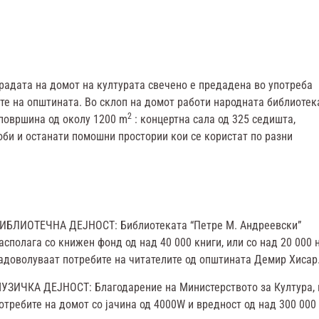
градата на домот на културата свечено е предадена во употреба
ните на општината. Во склоп на домот работи народната библиотек
2
 површина од околу 1200 m
: концертна сала од 325 седишта,
оби и останати помошни простории кои се користат по разни
ИБЛИОТЕЧНА ДЕЈНОСТ: Библиотеката “Петре М. Андреевски”
асполага со книжен фонд од над 40 000 книги, или со над 20 000 
адоволуваат потребите на читателите од општината Демир Хисар
УЗИЧКА ДЕЈНОСТ: Благодарение на Министерството за Култура, 
отребите на домот со јачина од 4000W и вредност од над 300 000