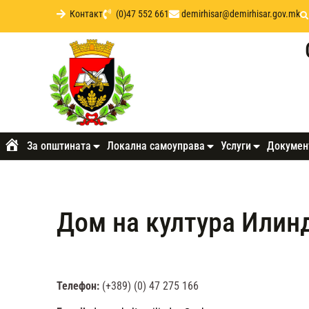
Контакт
(0)47 552 661
demirhisar@demirhisar.gov.mk
За општината
Локална самоуправа
Услуги
Докумен
Почетна
Дом на култура Илин
Телефон:
(+389) (0) 47 275 166