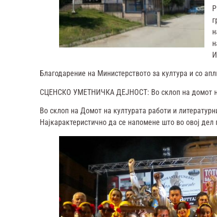
Р
г
н
н
И
Благодарение на Министерството за култура и со апл
СЦЕНСКО УМЕТНИЧКА ДЕЈНОСТ: Во склоп на домот на
Во склоп на Домот на културата работи и литературн
Најкарактеристично да се напомене што во овој д