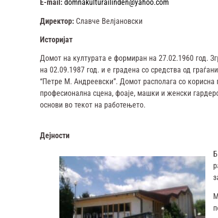
E-mail:
domnakulturailinden@yahoo.com
Директор:
Славче Велјановски
Историјат
Домот на културата е формиран на 27.02.1960 год. З
на 02.09.1987 год. и е градена со средства од граѓа
“Петре М. Андреевски”. Домот располага со корисна
професионална сцена, фоаје, машки и женски гардер
основи во текот на работењето.
Дејности
Б
р
з
М
п