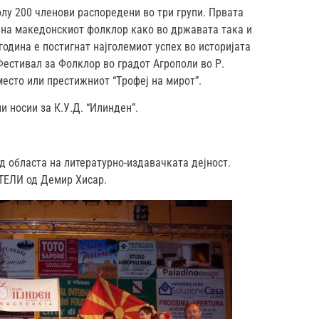
олу 200 членови распоредени во три групи. Првата
а на македонскиот фолклор како во државата така и
година е постигнат најголемиот успех во историјата
Фестивал за Фолклор во градот Агрополи во Р.
место или престижниот “Tрофеј на мирот”.
 носии за К.У.Д. “Илинден”.
д областа на литературно-издавачката дејност.
ТЕЛИ од Демир Хисар.