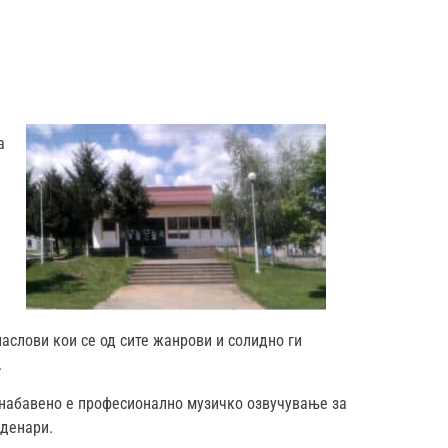
а
наслови кои се од сите жанрови и солидно ги
.
набавено е професионално музичко озвучување за
 денари.