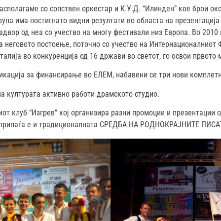
асполагаме со сопствен оркестар и К.У.Д. “Илинден” кое брои ок
рупа има постигнато видни резултати во областа на презентациј
адвор од неа со учество на многу фестивали низ Европа. Во 2010 
а неговото постоење, поточно со учество на Интернационалниот 
талија во конкуренција од 16 држави во светот, го освои првото 
икација за финансирање во ЕЛЕМ, набавени се три нови комплетни
 културата активно работи драмското студио.
иот клуб “Изгрев” кој организира разни промоции и презентации о
ел припаѓа е и традиционалната СРЕДБА НА РОДНОКРАЈНИТЕ ПИСА