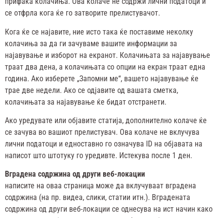
прифаќа колачиња. Ова колаче не содржи лични податоци и
се отфрла кога ќе го затворите прелистувачот.
Кога ќе се најавите, ние исто така ќе поставиме неколку
колачиња за да ги зачуваме вашите информации за
најавување и изборот на екранот. Колачињата за најавување
траат два дена, а колачињата со опции на екран траат една
година. Ако изберете „Запомни ме“, вашето најавување ќе
трае две недели. Ако се одјавите од вашата сметка,
колачињата за најавување ќе бидат отстранети.
Ако уредувате или објавите статија, дополнително колаче ќе
се зачува во вашиот прелистувач. Ова колаче не вклучува
лични податоци и едноставно го означува ID на објавата на
написот што штотуку го уредивте. Истекува после 1 ден.
Вградена содржина од други веб-локации
написите на оваа страница може да вклучуваат вградена
содржина (на пр. видеа, слики, статии итн.). Вградената
содржина од други веб-локации се однесува на ист начин како