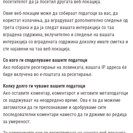
посетителот да ја посетил другата веб-локација.
Овие веб-локации може да собираат податоци за вас, да
користат колачиња, да вградуваат дополнително следење од
трета страна и да ја следат вашата интеракција со таа
вградена содржина, вклучително и следење на вашата
интеракција со вградената содржина доколку имате сметка и
сте најавени на таа веб-локација.
Со кого ги споделуваме вашите податоци
Ако побарате ресетирање на лозинката, вашата IP адреса ќе
биде вклучена во е-поштата за ресетирање.
Колку долго ги чуваме вашите податоци
Ако оставите коментар, коментарот и неговите метаподатоци
се задржуваат на неодредено време. Ова е за да можеме
автоматски да ги препознаваме и одобруваме сите
последователни коментари наместо да ги држиме во редица
за умереност.
За корисниците кои се регистрираат на нашата веб-локација