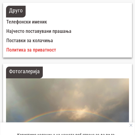
Друго
Телефонски именик
Најчесто поставувани прашања
Поставки за колачиња
Политика за приватност
Фотогалерија
Користиме колачиња на нашата веб-страна за да ви го