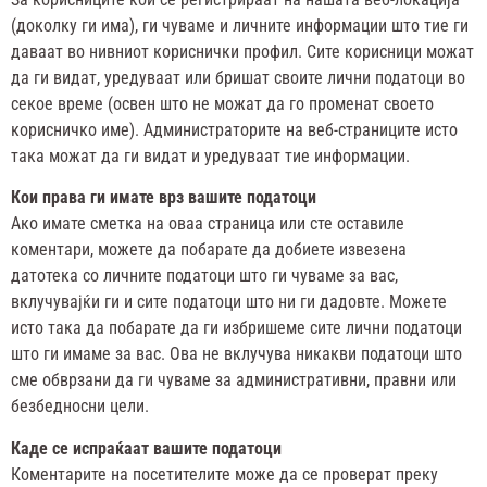
(доколку ги има), ги чуваме и личните информации што тие ги
даваат во нивниот кориснички профил. Сите корисници можат
да ги видат, уредуваат или бришат своите лични податоци во
секое време (освен што не можат да го променат своето
корисничко име). Администраторите на веб-страниците исто
така можат да ги видат и уредуваат тие информации.
Кои права ги имате врз вашите податоци
Ако имате сметка на оваа страница или сте оставиле
коментари, можете да побарате да добиете извезена
датотека со личните податоци што ги чуваме за вас,
вклучувајќи ги и сите податоци што ни ги дадовте. Можете
исто така да побарате да ги избришеме сите лични податоци
што ги имаме за вас. Ова не вклучува никакви податоци што
сме обврзани да ги чуваме за административни, правни или
безбедносни цели.
Каде се испраќаат вашите податоци
Коментарите на посетителите може да се проверат преку