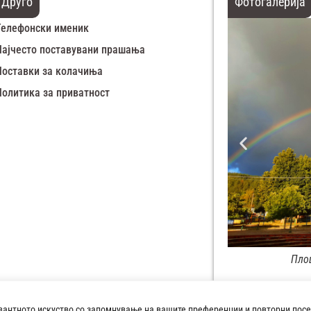
Друго
Фотогалерија
Телефонски именик
Најчесто поставувани прашања
Поставки за колачиња
Политика за приватност
Зимска панорама Демир Хисар
Пло
вантното искуство со запомнување на вашите преференции и повторни посе