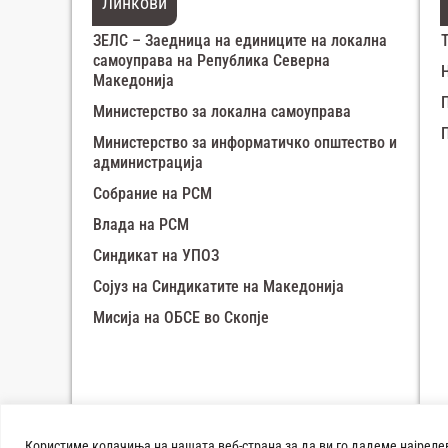
Линкови
ЗЕЛС – Заедница на единиците на локална
самоуправа на Република Северна
Македонија
Министерство за локална самоуправа
Министерство за информатичко општество и
администрација
Собрание на РСМ
Влада на РСМ
Синдикат на УПОЗ
Сојуз на Синдикатите на Македонија
Мисија на ОБСЕ во Скопје
Користиме колачиња на нашата веб-страна за да ви го дадеме најреле