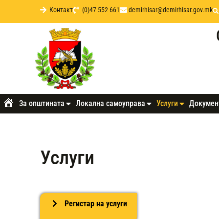
Контакт
(0)47 552 661
demirhisar@demirhisar.gov.mk
За општината
Локална самоуправа
Услуги
Докумен
Почетна
Услуги
Регистар на услуги