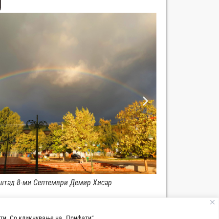
штад 8-ми Септември Демир Хисар
ти. Со кликнување на „Прифати“,