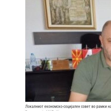
Локалниот економско-социјален совет во рамки на