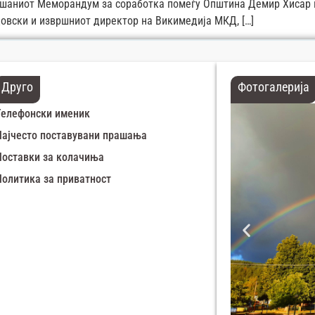
ишаниот Меморандум за соработка помеѓу Општина Демир Хисар 
овски и извршниот директор на Викимедија МКД, […]
Друго
Фотогалерија
Телефонски именик
Најчесто поставувани прашања
Поставки за колачиња
Политика за приватност