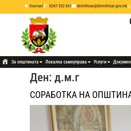
Контакт
(0)47 552 661
demirhisar@demirhisar.gov.mk
За општината
Локална самоуправа
Услуги
Докумен
Почетна
Ден:
д.м.г
СОРАБОТКА НА ОПШТИН