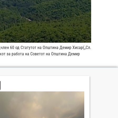
),член 60 од Статутот на Општина Демир Хисар(„Сл.
вникот за работа на Советот на Општина Демир
Мурал на