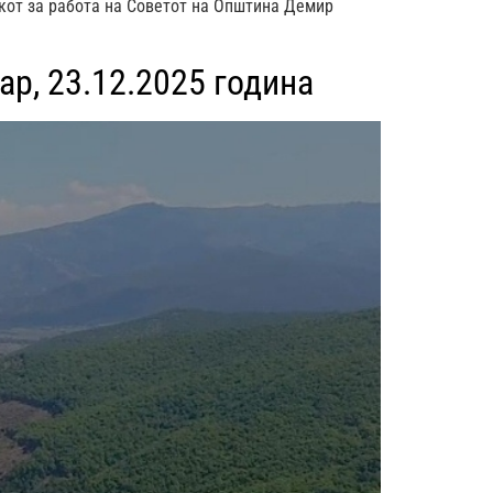
вникот за работа на Советот на Општина Демир
р, 23.12.2025 година