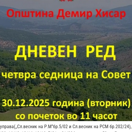
управа(,,Сл.весник на Р.М”бр.5/02 и Сл.весник на РСМ бр.202/24)