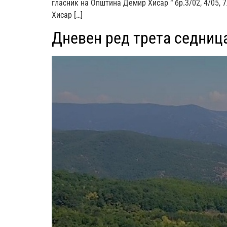
гласник на Општина Демир Хисар “ бр.3/02, 4/05, 7
Хисар […]
Дневен ред трета седница