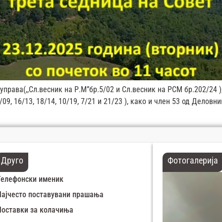
управа(,,Сл.весник на Р.М”бр.5/02 и Сл.весник на РСМ бр.202/24 
/09, 16/13, 18/14, 10/19, 7/21 и 21/23 ), како и член 53 од Дело
Друго
Фотогалерија
Телефонски именик
Најчесто поставувани прашања
Поставки за колачиња