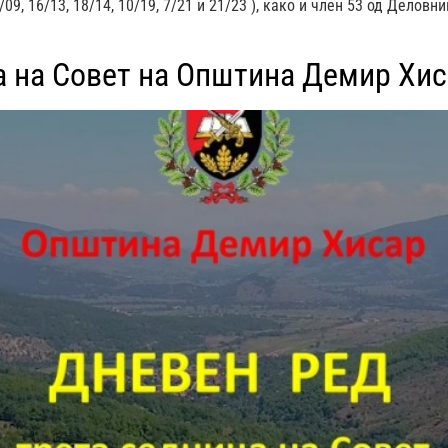
/09, 16/13, 18/14, 10/19, 7/21 и 21/23 ), како и член 53 од Дело
 на Совет на Општина Демир Хиса