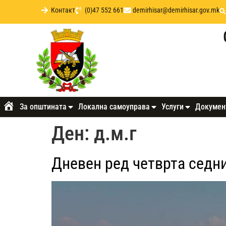
Контакт
(0)47 552 661
demirhisar@demirhisar.gov.mk
За општината
Локална самоуправа
Услуги
Докумен
Почетна
Ден:
д.м.г
Дневен ред четврта седни