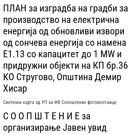
ПЛАН за изградба на градби за
производство на електрична
енергија од обновливи извори
од сончева енергија со намена
Е1.13 со капацитет до 1 MW и
придружни објекти на КП бр.36
КО Стругово, Општина Демир
Хисар
Синтезна карта од УП за ФВ Соопштение фотоволтаици
С О О П Ш Т Е Н И Е за
организирање Јавен увид