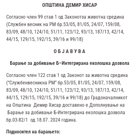
ОПШТИНА
ДЕМИР
ХИСАР
Согласно член 99 став 1 од Законотза животна средина
(Службен весник на РМ бр.53/05, 81/05, 24/07, 159/08,
83/09, 48/10, 124/10, 51/11, 123/12, 93/13, 187/13, 42/14,
44/15, 129/15, 192/15, 39/16 и 99/18)
О
Б
Ј
А
В
У
В
А
Барање
за
добивање
Б
–
Интегрирана
еколошка
дозвола
Согласно член 122 став 1 од Законот за животна средина
(“Службенвесникна РМ” бр.53/05, 81/05, 24/07, 159/08,
83/09, 48/10, 124/10, 51/11, 123/12, 93/13, 187/13, 42/14,
44/15, 129/15, 192/15, 39/16 и 99/18) до Градоначалникот
на Општина Демир Хисар доставено е Дополнување на
Барање за добивање Б-Интегрирана еколошка дозвола
бр.03-82/1 од 18.07. 2024 година.
Подносител
на
барањето
: