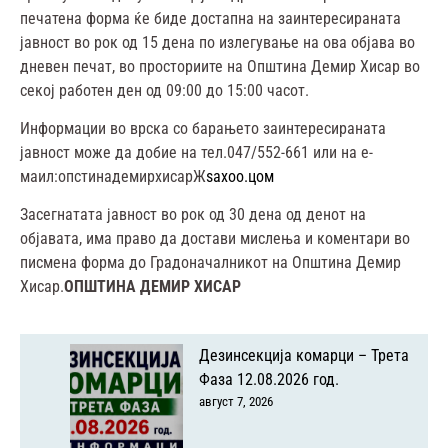
печатена форма ќе биде достапна на заинтересираната
јавност во рок од 15 дена по излегување на ова објава во
дневен печат, во просториите на Општина Демир Хисар во
секој работен ден од 09:00 до 15:00 часот.
Информации во врска со барањето заинтересираната
јавност може да добие на тел.047/552-661 или на е-
маил:опстинадемирхисарЖ
ѕахоо.цом
Засегнатата јавност во рок од 30 дена од денот на
објавата, има право да достави мислења и коментари во
писмена форма до Градоначалникот на Општина Демир
Хисар.
ОПШТИНА ДЕМИР ХИСАР
Дезинсекција комарци – Трета
Фаза 12.08.2026 год.
август 7, 2026