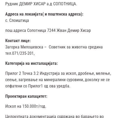
Рудник ДЕМИР ХИСАР а.д СОПОТНИЦА.
Адреса
на
локаијата
(
и
поштенска
адреса
):
с. Слоиштица
пош.адреса Сопотница 7244 Жван Демир Хисар
Контакт
лице
:
Загорка Милошевска – Советник за животна средина
тел.071/235-201,
Категорија
на
инсталацијата
:
Прилог 2 Точка 3.2 Индустрија за ископ, дробење, мелење,
сеење, загревање на минералини суровини, доколку не се
опфатени со Прилог1 од ова уредба.
Проектиран
капацитет
:
Ископ на 150.000т/год.
Целокупната документација содржана во барањето во