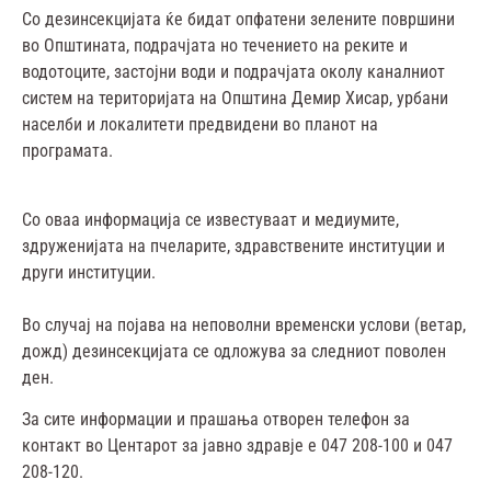
Со дезинсекцијата ќе бидат опфатени зелените површини
во Општината, подрачјата но течението на реките и
водотоците, застојни води и подрачјата околу каналниот
систем на територијата на Општина Демир Хисар, урбани
населби и локалитети предвидени во планот на
програмата.
Со оваа информација се известуваат и медиумите,
здруженијата на пчеларите, здравствените институции и
други институции.
Во случај на појава на неповолни временски услови (ветар,
дожд) дезинсекцијата се одложува за следниот поволен
ден.
За сите информации и прашања отворен телефон за
контакт во Центарот за јавно здравје е 047 208-100 и 047
208-120.