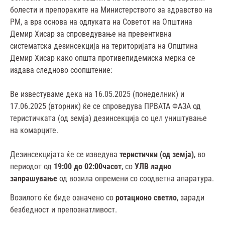
болести и препораките на Министерството за здравство на
РМ, а врз основа на одлуката на Советот на Општина
Демир Хисар за спроведување на превентивна
систематска дезинсекција на територијата на Општина
Демир Хисар како општа противепидемиска мерка се
издава следново соопштение:
Ве известуваме дека на 16.05.2025 (понеделник) и
17.06.2025 (вторник) ќе се спроведува ПРВАТА ФАЗА од
теристичката (од земја) дезинсекција со цел уништување
на комарците.
Дезинсекцијата ќе се изведува
теристички (од земја)
, во
периодот од
19:00 до 02:00часот
, со
УЛВ ладно
запрашување
од возила опремени со соодветна апаратура.
Возилото ќе биде означено со
ротационо светло
, заради
безбедност и препознатливост.