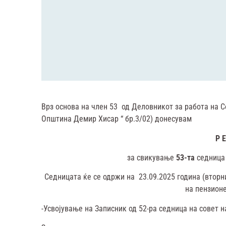
Врз основа на член 53 од Деловникот за работа на 
Општина Демир Хисар “ бр.3/02) донесувам
Р Е
за свикување
5
3
-та
седница
Седницата ќе се одржи на 23.09.2025 година (вторни
на пензион
-Усвојување на Записник од 52-ра седница на совет