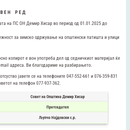
 В Е Н Р Е Д
ата на ПС ОН Демир Хисар во период од 01.01.2025 до
ежност за зимско одржување на општински патишта и улици
но копирот е вон употреба дел од седничкиот материјал ќе
-mail адреса. Ви благодариме на разбирањето.
тсуство јавете се на телефоните 047-552-661 и 076-359-831
ветот на телефон 077-937-362.
Совет на Oпштина Демир Хисар
Претседател
Љупчо Најдовски с.р.