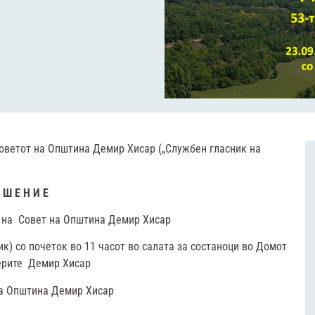
Советот на Општина Демир Хисар („Службен гласник на
 Ш Е Н И Е
 на Совет на Општина Демир Хисар
к) со почеток во 11 часот во салата за состаноци во Домот
ерите Демир Хисар
 на Општина Демир Хисар