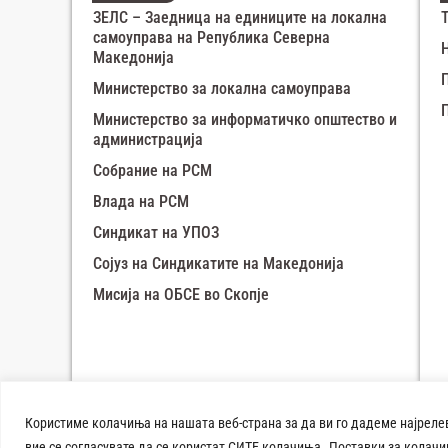
ЗЕЛС – Заедница на единиците на локална
самоуправа на Република Северна
Македонија
Министерство за локална самоуправа
Министерство за информатичко општество и
администрација
Собрание на РСМ
Влада на РСМ
Синдикат на УПОЗ
Сојуз на Синдикатите на Македонија
Мисија на ОБСЕ во Скопје
Зимска панорама 
Користиме колачиња на нашата веб-страна за да ви го дадеме најреле
Техничката изработка на веб
вие се согласувате да се користат СИТЕ колачиња.
Поставки за колач