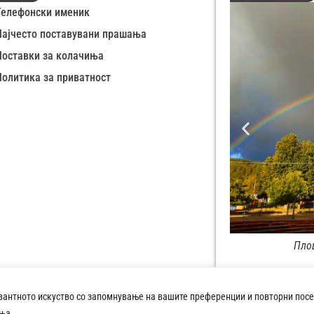
Телефонски именик
Најчесто поставувани прашања
Поставки за колачиња
Политика за приватност
Демир Хисар
Плоштад 8-ми Септемв
вантното искуство со запомнување на вашите преференции и повторни посе
Copyright © 2026 Општина Демир 
иња