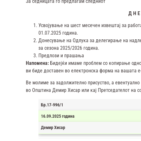
За седницата го предлагам следниот
Д Н Е
Усвојување на шест месечен извештај за работ
01.07.2025 година.
Донесување на Одлука за делегирање на надл
за сезона 2025/2026 година.
Предлози и прашања
Напомена
:
Бидејќи имаме проблем со копирање однос
ви биде доставен во електронска форма на вашата e
Ве молиме за задолжително присуство, а евентуално о
во Општина Демир Хисар или кај Претседателот на со
Бр.17-996/1
16.09.2025 година
Демир Хисар