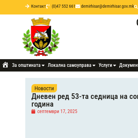
Контакт
(0)47 552 661
demirhisar@demirhisar.gov.mk
За општината
Локална самоуправа
Услуги
Докумен
Почетна
Новости
Дневен ред 53-та седница на со
година
септември 17, 2025