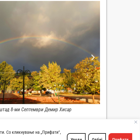
Панорама град Дем
ри Демир Хисар
ти. Со кликнување на „Прифати“,
Хисар. Сите права се задржани. | Developed by:
Unet
Уреди
Одбиј
Прифати