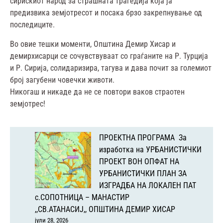
сирискиот народ за страшната трагедија која ја
предизвика земјотресот и посака брзо закрепнување од
последиците.
Во овие тешки моменти, Општина Демир Хисар и
демирхисарци се сочувствуваат со граѓаните на Р. Турција
и Р. Сирија, солидаризира, тагува и дава почит за големиот
број загубени човечки животи.
Никогаш и никаде да не се повтори ваков страотен
земјотрес!
ПРОЕКТНА ПРОГРАМА За
изработка на УРБАНИСТИЧКИ
ПРОЕКТ ВОН ОПФАТ НА
УРБАНИСТИЧКИ ПЛАН ЗА
ИЗГРАДБА НА ЛОКАЛЕН ПАТ
с.СОПОТНИЦА – МАНАСТИР
,,СВ.АТАНАСИЈ,, ОПШТИНА ДЕМИР ХИСАР
јули 28, 2026