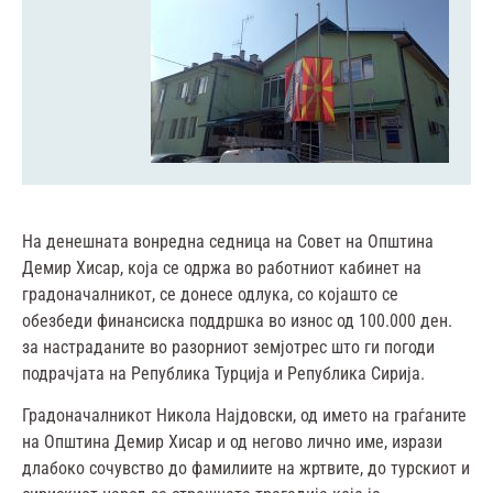
На денешната вонредна седница на Совет на Општина
Демир Хисар, која се одржа во работниот кабинет на
градоначалникот, се донесе одлука, со којашто се
обезбеди финансиска поддршка во износ од 100.000 ден.
за настраданите во разорниот земјотрес што ги погоди
подрачјата на Република Турција и Република Сирија.
Градоначалникот Никола Најдовски, од името на граѓаните
на Општина Демир Хисар и од негово лично име, изрази
длабоко сочувство до фамилиите на жртвите, до турскиот и