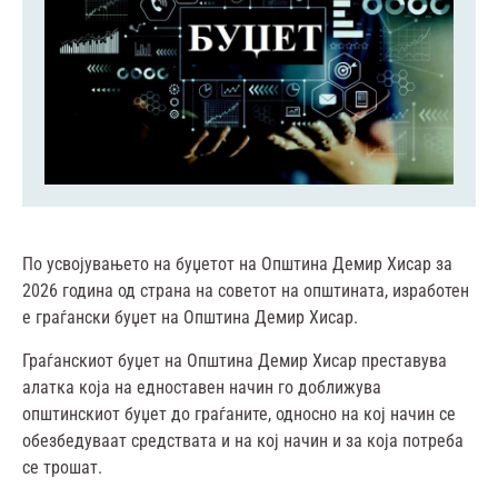
По усвојувањето на буџетот на Општина Демир Хисар за
2026 година од страна на советот на општината, изработен
е граѓански буџет на Општина Демир Хисар.
Граѓанскиот буџет
на Општина Демир Хисар преставува
алатка која на едноставен начин го доближува
општинскиот буџет до граѓаните, односно на кој начин се
обезбедуваат средствата и на кој начин и за која потреба
се трошат.