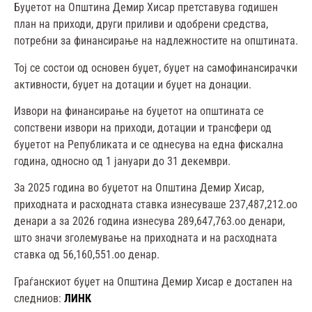
Буџетот на Општина Демир Хисар претставува годишен
план на приходи, други приливи и одобрени средства,
потребни за финансирање на надлежностите на општината.
Тој се состои од основен буџет, буџет на самофинансирачки
активности, буџет на дотации и буџет на донации.
Извори на финансирање на буџетот на општината се
сопствени извори на приходи, дотации и трансфери од
буџетот на Републиката и се однесува на една фискална
година, односно од 1 јануари до 31 декември.
За 2025 година во буџетот на Општина Демир Хисар,
приходната и расходната ставка изнесуваше 237,487,212.оо
денари а за 2026 година изнесува 289,647,763.оо денари,
што значи зголемување на приходната и на расходната
ставка од 56,160,551.оо денар.
Граѓанскиот буџет на Општина Демир Хисар е достапен на
следниов:
ЛИНК