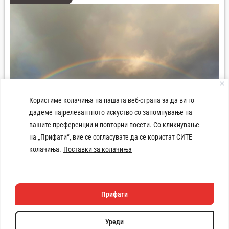
Користиме колачиња на нашата веб-страна за да ви го
дадеме најрелевантното искуство со запомнување на
вашите преференции и повторни посети. Со кликнување
на „Прифати“, вие се согласувате да се користат СИТЕ
колачиња.
Поставки за колачиња
Плоштад 8-ми Септември Демир Хисар
Прифати
Техничката изработка
на веб
страната e поддржана
Уреди
од