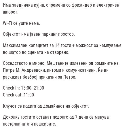
Има заедничка кујна, опремена со фрижидер и електричен
шпорет.
Wi-Fi се уште нема.
Објектот има јавен паркинг простор.
Максимален капацитет за 14 гости + можност за кампување
во шатор во сцената на отворено.
Соседството е мирно. Мештаните излезени од романите на
Петре М. Андреевски, питоми и комуникативни. Ќе ви
раскажат безброј приказни за Петре.
Check in: 13:00- 21:00
Check out: 11:00
Клучот се подига од домаќинот на објектот.
Доколку гостите останат подолго од 7 дена се менува
постелнината и пешкирите.