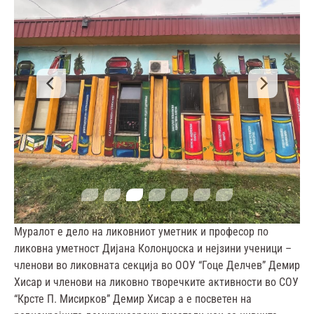
Муралот е дело на ликовниот уметник и професор по
ликовна уметност Дијана Колонџоска и нејзини ученици –
членови во ликовната секција во ООУ “Гоце Делчев” Демир
Хисар и членови на ликовно творечките активности во СОУ
“Крсте П. Мисирков” Демир Хисар а е посветен на