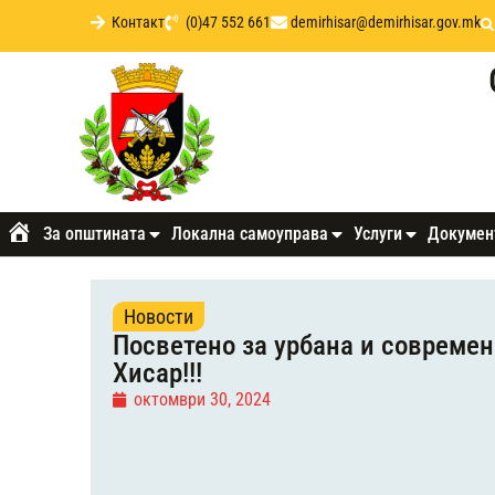
Контакт
(0)47 552 661
demirhisar@demirhisar.gov.mk
За општината
Локална самоуправа
Услуги
Докумен
Почетна
Новости
Посветено за урбана и совреме
Хисар!!!
октомври 30, 2024