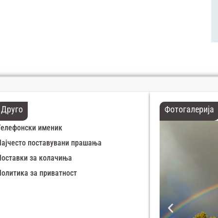
Друго
Фотогалерија
Телефонски именик
Најчесто поставувани прашања
Поставки за колачиња
Политика за приватност