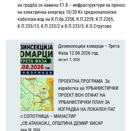
на градбa со намена Е1.8 – инфраструктури за пренос
на електрична енергија 10/20 Kv среднонапонски
кабелски вод на К.П.бр.2258, К.П.2259, К.П.2265,
К.П.233/13, К.П.233/2 и К.П.233/3, К.О.Стругово
Дезинсекција комарци – Трета
Фаза 12.08.2026 год.
август 7, 2026
ПРОЕКТНА ПРОГРАМА За
изработка на УРБАНИСТИЧКИ
ПРОЕКТ ВОН ОПФАТ НА
УРБАНИСТИЧКИ ПЛАН ЗА
ИЗГРАДБА НА ЛОКАЛЕН ПАТ
с.СОПОТНИЦА – МАНАСТИР
,,СВ.АТАНАСИЈ,, ОПШТИНА ДЕМИР ХИСАР
јули 28, 2026