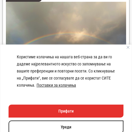
Користиме колачиња на нашата веб-страна за да ви го
дадеме најрелевантното искуство со запомнување на
вашите преференции и повторни посети. Со кликнување
на „Прифати“, вие се согласувате да се користат СИТЕ
колачиња.
Поставки за колачиња
Плоштад 8-ми Септември Демир Хисар
Прифати
Техничката изработка
на веб
страната e поддржана
Уреди
од