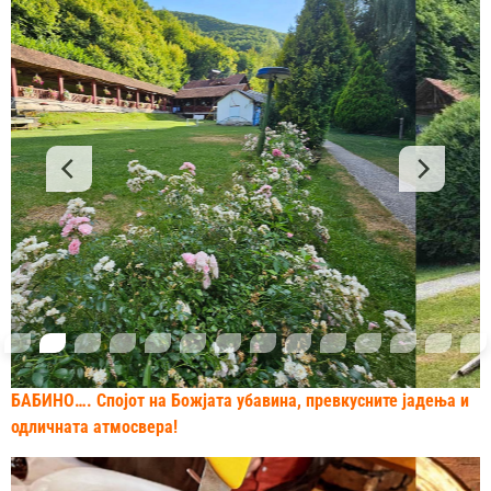
БАБИНО…. Спојот на Божјата убавина, превкусните јадења и
одличната атмосвера!