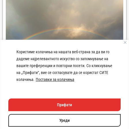
Користиме колачиња на нашата веб-страна за да ви го
дадеме најрелевантното искуство со запомнување на
вашите преференции и повторни посети. Со кликнување
на „Прифати“, вие се согласувате да се користат СИТЕ
колачиња.
Поставки за колачиња
Плоштад 8-ми Септември Демир Хисар
Прифати
Техничката изработка
на веб
страната e поддржана
Уреди
од
Copyright © 2026 Општина Демир Хисар. Сите права се