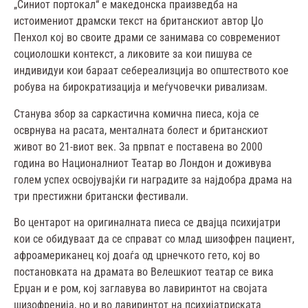
„Синиот портокал“ е македонска праизведба на
истоимениот драмски текст на британскиот автор Џо
Пенхол кој во своите драми се занимава со современиот
социолошки контекст, а ликовите за кои пишува се
индивидуи кои бараат себереализција во општеството кое
робува на бирократизација и меѓучовечки ривализам.
Станува збор за саркастична комична пиеса, која се
осврнува на расата, менталната болест и британскиот
живот во 21-виот век. За првпат е поставена во 2000
година во Националниот Театар во Лондон и доживува
голем успех освојувајќи ги наградите за најдобра драма на
три престижни британски фестивали.
Во центарот на оригиналната пиеса се двајца психијатри
кои се обидуваат да се справат со млад шизофрен пациент,
афроамериканец кој доаѓа од црнечкото гето, кој во
постановката на драмата во Велешкиот театар се вика
Ерџан и е ром, кој заглавува во лавиринтот на својата
шизофренија, но и во лавиринтот на психијатриската