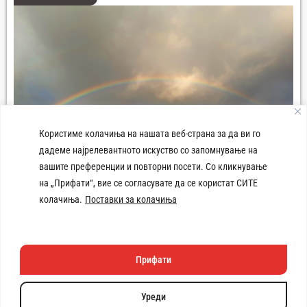
Користиме колачиња на нашата веб-страна за да ви го
дадеме најрелевантното искуство со запомнување на
вашите преференции и повторни посети. Со кликнување
Панорама град Демир Хисар
на „Прифати“, вие се согласувате да се користат СИТЕ
колачиња.
Поставки за колачиња
Прифати
Техничката изработка
на веб
страната e поддржана
Уреди
од