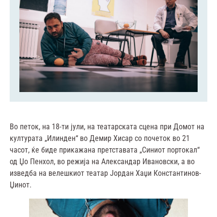
Во петок, на 18-ти јули, на театарската сцена при Домот на
културата „Илинден“ во Демир Хисар со почеток во 21
часот, ќе биде прикажана претставата „Синиот портокал“
од Џо Пенхол, во режија на Александар Ивановски, а во
изведба на велешкиот театар Јордан Хаџи Константинов-
Џинот.