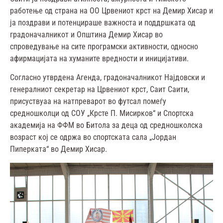
работење од страна на ОО Црвениот крст на Демир Хисар и
ја поздрави и потенцираше важноста и поддршката од
градоначалникот и Општина Демир Хисар во
спроведување на сите програмски активности, односно
афирмацијата на хуманите вредности и иницијативи.
Согласно утврдена Агенда, градоначалникот Најдовски и
генералниот секретар на Црвениот крст, Саит Саити,
присуствуаа на натпреварот во футсал помеѓу
средношколци од СОУ „Крсте П. Мисирков“ и Спортска
академија на ФФМ во Битола за деца од средношколска
возраст кој се одржа во спортската сала „Јордан
Пиперката“ во Демир Хисар.