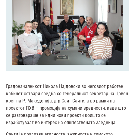
Градоначалникот Никола Најдовски во неговиот работен
кабинет оствари средба со генералниот секретар на Црвен
крст на Р. Македонија, д-р Саит Саити, а во рамки на
проектот ПХВ – промоција на хумани вредности, каде што
се разговараше за идни нови проекти коишто се
изработуваат во интерес на општествената заедница.
Саити ја поздрави агилноста, ажурноста и тимското