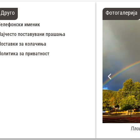
Друго
Фотогалерија
Телефонски именик
Најчесто поставувани прашања
Поставки за колачиња
Политика за приватност
Зимска панорама Демир Хисар
Пло