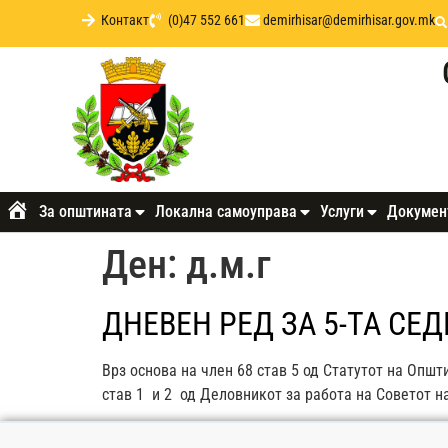
Контакт
(0)47 552 661
demirhisar@demirhisar.gov.mk
За општината
Локална самоуправа
Услуги
Докумен
Почетна
Ден:
д.м.г
ДНЕВЕН РЕД ЗА 5-ТА СЕ
Врз основа на член 68 став 5 од Статутот на Општи
став 1 и 2 од Деловникот за работа на Советот н