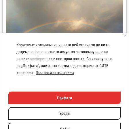
Користиме колачиња на нашата веб-страна за да ви го
дадеме најрелевантното искуство со запомнување на
вашите преференции и повторни посети. Со кликнување
на „Прифати“, вие се согласувате да се користат СИТЕ
колачиња.
Поставки за колачиња
Плоштад 8-ми Септември Демир Хисар
Прифати
Техничката изработка
на веб
страната e поддржана
Уреди
од
Copyright © 2026 Општина Демир Хисар. Сите права се
задржани. | Developed by:
Unet
Одбиј