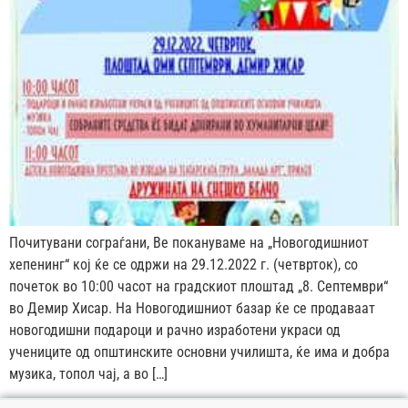
Почитувани сограѓани, Ве покануваме на „Новогодишниот
хепенинг“ кој ќе се одржи на 29.12.2022 г. (четврток), со
почеток во 10:00 часот на градскиот плоштад „8. Септември“
во Демир Хисар. На Новогодишниот базар ќе се продаваат
новогодишни подароци и рачно изработени украси од
учениците од општинските основни училишта, ќе има и добра
музика, топол чај, а во […]