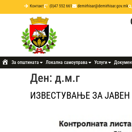
Контакт
(0)47 552 661
demirhisar@demirhisar.gov.mk
За општината
Локална самоуправа
Услуги
Докумен
Почетна
Ден:
д.м.г
ИЗВЕСТУВАЊЕ ЗА ЈАВЕН