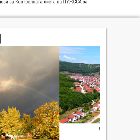
длози за Контролната листа на ПУЖССА за
Мурал на
Панорама град Демир Хисар