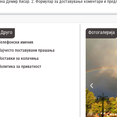
штина Демир Хисар. 2. Формулар за доставување коментари и пре
Друго
Фотогалерија
Телефонски именик
Најчесто поставувани прашања
Поставки за колачиња
Политика за приватност