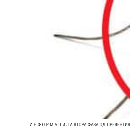
И Н Ф О Р М А Ц И Ј А ВТОРА ФАЗА ОД ПРЕВЕ