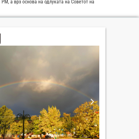
 РМ, а врз основа на одлуката на Советот на
Пан