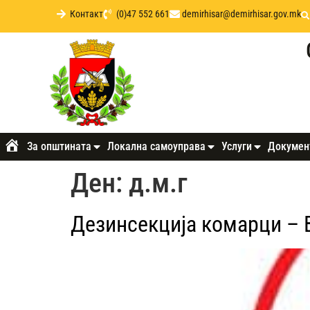
Контакт
(0)47 552 661
demirhisar@demirhisar.gov.mk
За општината
Локална самоуправа
Услуги
Докумен
Почетна
Ден:
д.м.г
Дезинсекција комарци – В