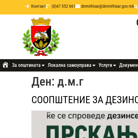
Контакт
(0)47 552 661
demirhisar@demirhisar.gov.mk
За општината
Локална самоуправа
Услуги
Докумен
Почетна
Ден:
д.м.г
СООПШТЕНИЕ ЗА ДЕЗИН