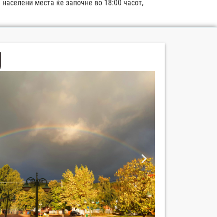
 населени места ќе започне во 18:00 часот,
П