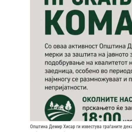
Општина Демир Хисар ги известува граѓаните дека