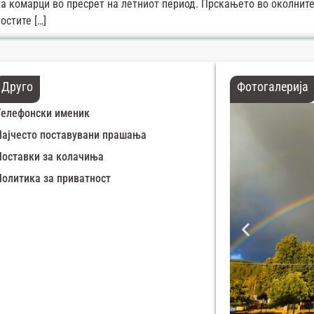
на комарци во пресрет на летниот период. Прскањето во околните
остите […]
Друго
Фотогалерија
Телефонски именик
Најчесто поставувани прашања
Поставки за колачиња
Политика за приватност