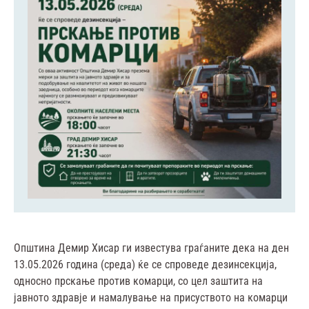
Општина Демир Хисар ги известува граѓаните дека на ден
13.05.2026 година (среда) ќе се спроведе дезинсекција,
односно прскање против комарци, со цел заштита на
јавното здравје и намалување на присуството на комарци