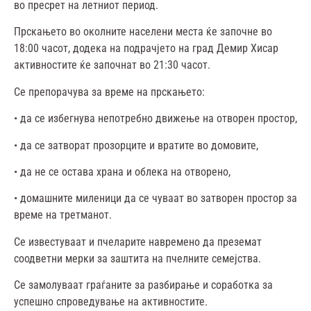
во пресрет на летниот период.
Прскањето во околните населени места ќе започне во
18:00 часот, додека на подрачјето на град Демир Хисар
активностите ќе започнат во 21:30 часот.
Се препорачува за време на прскањето:
• да се избегнува непотребно движење на отворен простор,
• да се затворат прозорците и вратите во домовите,
• да не се остава храна и облека на отворено,
• домашните миленици да се чуваат во затворен простор за
време на третманот.
Се известуваат и пчеларите навремено да преземат
соодветни мерки за заштита на пчелните семејства.
Се замолуваат граѓаните за разбирање и соработка за
успешно спроведување на активностите.