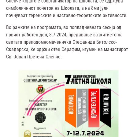
Слепче којшто е соорганизатор на Школата, се одржува
симболичниот почеток на Школата, а на 8ми јули
почнуваат теренските и наставно-теоретските активности.
Во рамките на програмата, во попладневната сесија од
првиот работен ден, 8.7.2024, предавање за житието на
светата преподомномаченичка Стефанида Битолско-
Скадарска, ќе одржи отец Серафим, игумен на манастирот
Св. Јован Претеча Слепче.