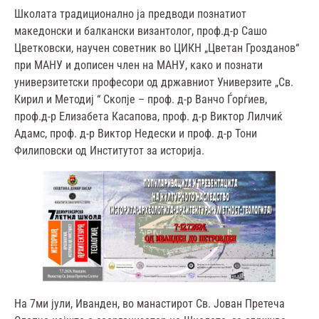
Школата традиционално ја предводи познатиот
македонски и балкански византолог, проф.д-р Сашо
Цветковски, научен советник во ЦИКН „Цветан Грозданов“
при МАНУ и дописен член на МАНУ, како и познати
универзитетски професори од државниот Универзите „Св.
Кирил и Методиј “ Скопје – проф. д-р Ванчо Ѓорѓиев,
проф.д-р Елизабета Касапова, проф. д-р Виктор Лилчиќ
Адамс, проф. д-р Виктор Недески и проф. д-р Тони
Филиповски од Институтот за историја.
На 7ми јули, Иванден, во манастирот Св. Јован Претеча