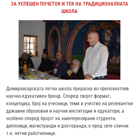
ЗА УСПЕШЕН ПОЧЕТОК И ТЕК НА ТРАДИЦИОНАЛНАТА
ШКОЛА
Демирхисарската летна школа прерасна во препознатлив
научно-едукативен бренд. Според својот формат,
концепција, број на учесници, теми и учество на релевантни
државни образовни и научни институции и едукатори, а
особено според бројот на заинтересирани студенти,
дипломци, магистранди и докторанди, е пред сите слични
т.н. летни работилници.