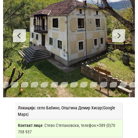
Локација:
село Бабино, Општина Демир Хисар
(
Google
Maps
)
Контакт лице
: Стево Степановски, телефон:+389 (0)70
708 937