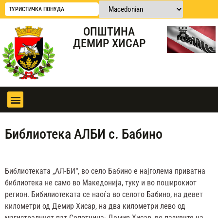
ТУРИСТИЧКА ПОНУДА
ОПШТИНА
ДЕМИР ХИСАР
Библиотека АЛБИ с. Бабино
Библиотеката „АЛ-БИ“, во село Бабино е најголема приватна
библиотека не само во Македонија, туку и во поширокиот
регион. Бибилиотеката се наоѓа во селото Бабино, на девет
километри од Демир Хисар, на два километри лево од
магистралниот пат Сопотница- Демир Хисар, во пазувите на