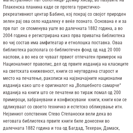
Плакенска планина каде се протега туристичко-
рекреативниот центар Бабино, кој покрај со својот природен
зелен рај ова село надалеку е веќе познато. Основана е и за
прв пат се споменува уште во далечната 1882 година, а во
2004 година е регистрирана како прва приватна библиотека
во чиј состав има амфитеатар и етнолошка поставка. Оваа
библиотека располага со библиотечен фонд од над 20 000
наслови, а во неа се чуваат првиот отпечатен примерок на
Националниот правопис, дел од првите изданија на класиците
на светската книжевност, книги со неутврдена старост и
место на печатење, ракописи на најзначајните национални
изданија како што е оригиналот на „Волшебното самарче“
изданија на книги што се печатени во тираж помал од 200
примероци, забранувани и конфискувани книги, книги кои се
одликуваат со своето техничко и естетско обликување итн.
Нејзиниот сопственик Стево Степаноски вели дека во
неговата библиотека првите книги биле донесени во
далечната 1882 година и тоа од Багдад, Техеран, Дамаск,