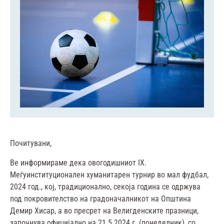
Почитувани,
Ве
информираме дека овогодишниот IX.
Меѓуинституционален хуманитарен турнир во мал фудбал,
2024 год., кој, традиционално, секоја година се одржува
под покровителство на градоначалникот на Општина
Демир Хисар, а во пресрет на Велигденските празници,
започнува официјално на 21.5.2024 г. (понеделник), со