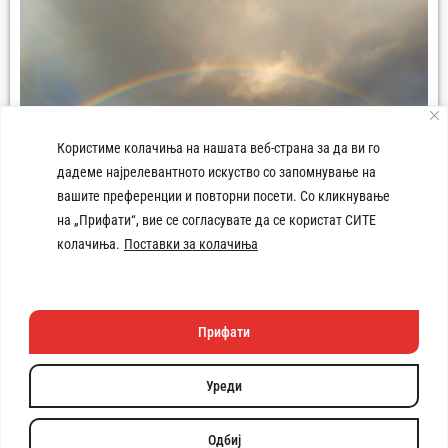
Користиме колачиња на нашата веб-страна за да ви го
дадеме најрелевантното искуство со запомнување на
вашите преференции и повторни посети. Со кликнување
Панорама град Демир Хисар
на „Прифати“, вие се согласувате да се користат СИТЕ
колачиња.
Поставки за колачиња
емир Хисар
Прифати
Техничката изработка
на веб
страната e поддржана
Уреди
од
Copyright © 2026 Општина Демир Хисар. Сите права се
задржани. | Developed by:
Unet
Одбиј