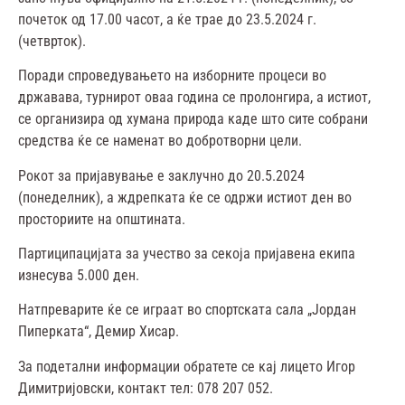
почеток од 17.00 часот, а ќе трае до 23.5.2024 г.
(четврток).
Поради спроведувањето на изборните процеси во
државава, турнирот оваа година се пролонгира, а истиот,
се организира од хумана природа каде што сите собрани
средства ќе се наменат во добротворни цели.
Рокот за пријавување е заклучно до 20.5.2024
(понеделник), а ждрепката ќе се одржи истиот ден во
просториите на општината.
Партиципацијата за учество за секоја пријавена екипа
изнесува 5.000 ден.
Натпреварите ќе се играат во спортската сала „Јордан
Пиперката“, Демир Хисар.
За подетални информации обратете се кај лицето Игор
Димитријовски, контакт тел: 078 207 052.