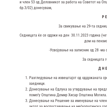
и член 53 од Деловникот за работа на Советот на Оп
бр.3/02) донесувам,
Р Е
За свикување на 29-та седни
Седницата ќе се одржи на ден 30.11.2023 година (чет
дом на пензи
-Усвојување на записник од 28 -ма
За седницата 
Д Н Е
Разгледување на извештајот од оддржаната ср
заедници.
Донесување на Одлука за утврдување на предл
помеѓу Општина Демир Хисар Општина Могила.
Донесување на Решение за именување на члено
актот за воспоставување на меѓуопштинска со