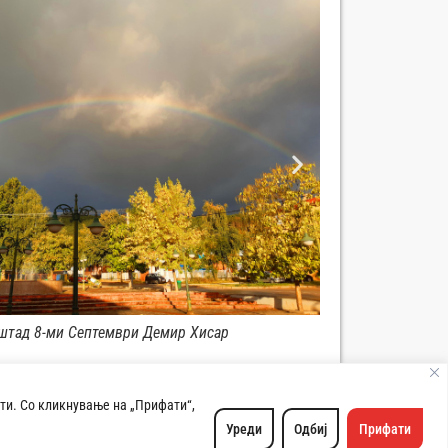
Панорама град Демир Хисар
ти. Со кликнување на „Прифати“,
Хисар. Сите права се задржани. | Developed by:
Unet
Уреди
Одбиј
Прифати