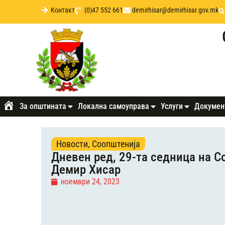
Контакт
(0)47 552 661
demirhisar@demirhisar.gov.mk
За општината
Локална самоуправа
Услуги
Докумен
Почетна
Новости
,
Соопштенија
Дневен ред, 29-та седница на С
Демир Хисар
ноември 24, 2023