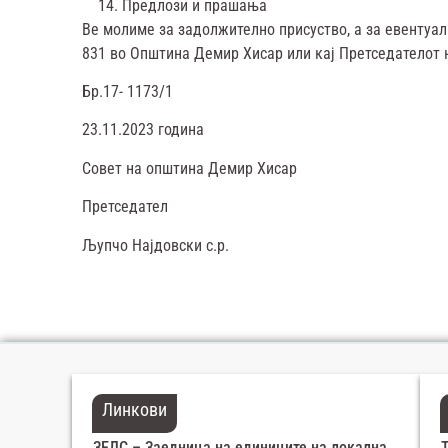
Предлози и прашања
Ве молиме за задолжително присуство, а за евентуалн
831 во Општина Демир Хисар или кај Претседателот н
Бр.17- 1173/1
23.11.2023 година
Совет на општина Демир Хисар
Претседател
Љупчо Најдовски с.р.
Линкови
ЗЕЛС – Заедница на единиците на локална