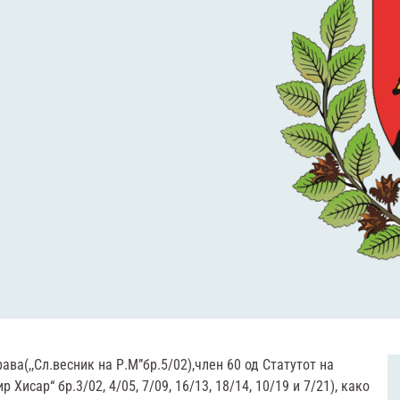
ава(,,Сл.весник на Р.М”бр.5/02),член 60 од Статутот на
исар“ бр.3/02, 4/05, 7/09, 16/13, 18/14, 10/19 и 7/21), како