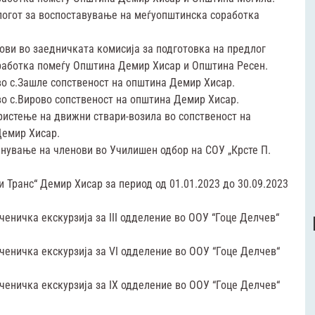
огот за воспоставување на меѓуопштинска соработка
ви во заедничката комисија за подготовка на предлог
работка помеѓу Општина Демир Хисар и Општина Ресен.
во с.Зашле сопственост на општина Демир Хисар.
о с.Вирово сопственост на општина Демир Хисар.
ристење на движни ствари-возила во сопственост на
Демир Хисар.
ување на членови во Училишен одбор на СОУ „Крсте П.
 Транс“ Демир Хисар за период од 01.01.2023 до 30.09.2023
еничка екскурзија за III одделение во ООУ “Гоце Делчев“
ченичка екскурзија за VI одделение во ООУ “Гоце Делчев“
ченичка екскурзија за IX одделение во ООУ “Гоце Делчев“