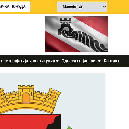
ИЧКА ПОНУДА
 претпријатија и институции
Односи со јавност
Контакт