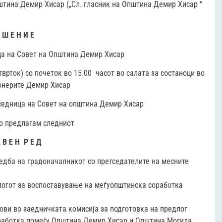
штина Демир Хисар („Сл. гласник на Општина Демир Хисар “
 Ш Е Н И Е
ца на Совет на Oпштина Демир Хисар
врток) со почеток во 15.00 часот во салата за состаноци во
онерите Демир Хисар
 седница на Совет на општина Демир Хисар
го предлагам следниот
 В Е Н Р Е Д
едба на градоначалникот со претседателите на месните
огот за воспоставување на меѓуопштинска соработка
ви во заедничката комисија за подготовка на предлог
работка помеѓу Општина Демир Хисар и Општина Могила.