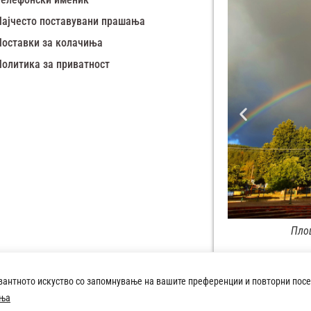
Најчесто поставувани прашања
Поставки за колачиња
Политика за приватност
Плоштад 8-ми Септември Демир Хисар
вантното искуство со запомнување на вашите преференции и повторни посе
Copyright © 2026 Општина Демир 
иња