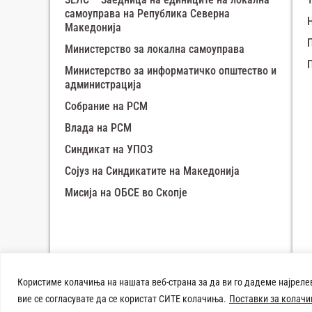
самоуправа на Република Северна
Македонија
Министерство за локална самоуправа
Министерство за информатичко општество и
администрација
Собрание на РСМ
Влада на РСМ
Синдикат на УПОЗ
Сојуз на Синдикатите на Македонија
Мисија на ОБСЕ во Скопје
Зимска панорама Демир Хисар
Користиме колачиња на нашата веб-страна за да ви го дадеме најреле
Техничката изработка на веб
вие се согласувате да се користат СИТЕ колачиња.
Поставки за колач
страната e поддржана од