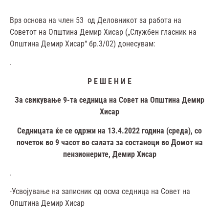
Врз основа на член 53 од Деловникот за работа на
Советот на Општина Демир Хисар („Службен гласник на
Општина Демир Хисар“ бр.3/02) донесувам:
.
Р Е Ш Е Н И Е
За свикување 9-та седница на Совет на Општина Демир
Хисар
Седницата ќе се одржи на 13.4.2022 година (среда), со
почеток во 9 часот во салата за состаноци во Домот на
пензионерите, Демир Хисар
.
-Усвојување на записник од осма седница на Совет на
Општина Демир Хисар