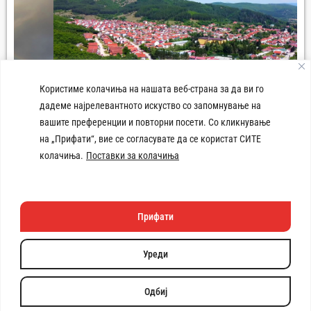
Користиме колачиња на нашата веб-страна за да ви го
дадеме најрелевантното искуство со запомнување на
вашите преференции и повторни посети. Со кликнување
Панорама град Демир Хисар
на „Прифати“, вие се согласувате да се користат СИТЕ
колачиња.
Поставки за колачиња
Прифати
Техничката изработка
на веб
страната e поддржана
Уреди
од
Copyright © 2026 Општина Демир Хисар. Сите права се
задржани. | Developed by:
Unet
Одбиј