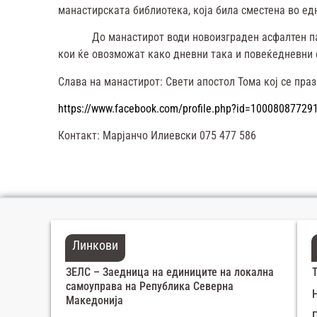
манастирската библиотека, која била сместена во ед
До манастирот води новоизграден асфалтен пат, а 
кои ќе овозможат како дневни така и повеќедневни 
Слава на манастирот: Свети апостол Тома кој се праз
https://www.facebook.com/profile.php?id=10008087729
Контакт: Марјанчо Илиевски 075 477 586
Линкови
ЗЕЛС – Заедница на единиците на локална
самоуправа на Република Северна
Македонија