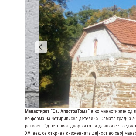
Манастирот “Св. АпостолТома”
е во манастирите од л
во форма на четирилисна детелина. Самата градба з
реткост. Од неговиот двор како на дланка се гледаа
XVI век, се открива книжевната дејност во овој мана