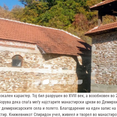
окален карактер. Тој бил разрушен во XVIII век, а возобновен во 
борува дека спаѓа меѓу најстарите манастирски цркви во Демирхи
т демирхисарските села и полето. Благодарение на еден запис на
стир. Книжевникот Спиридон учел, живеел и творел во манастирот 