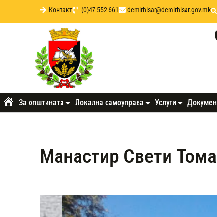
Контакт
(0)47 552 661
demirhisar@demirhisar.gov.mk
За општината
Локална самоуправа
Услуги
Докумен
Почетна
Манастир Свети Тома