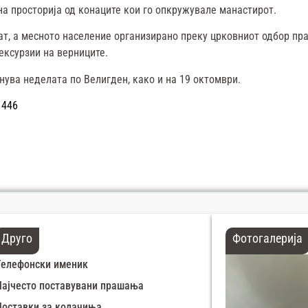
на просторија од конаците кои го опкружувале манастирот.
месното население организирано преку црковниот одбор прави 
ексурзии на верниците.
нува неделата по Велигден, како и на 19 октомври.
1446
Друго
Фотогалерија
Телефонски именик
Најчесто поставувани прашања
Поставки за колачиња