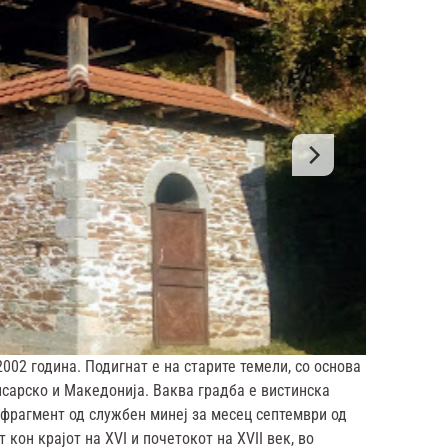
2002 година. Подигнат е на старите темели, со основа
сарско и Македонија. Ваква градба е вистинска
 фрагмент од службен минеј за месец септември од
кон крајот на XVI и почетокот на XVII век, во