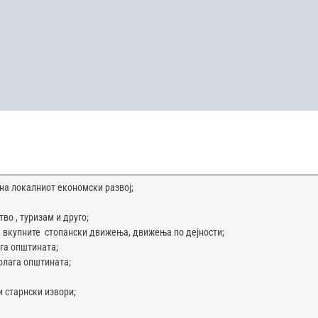
на локалниот економски развој;
тво , туризам и друго;
а вкупните стопански движења, движења по дејности;
ага општината;
полага општината;
 старнски извори;