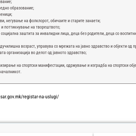
ование;
редно образование;
ченици;
ови, негување на фолклорот, обичаите и старите занаети;
 и поттикнување на творештвото;
, социјална заштита за инвалидни лица, деца без родители, деца со воспитн
едучилишна возраст, управува со мрежата на јавно здравство и објекти од 
та организација во делот од јавното здравство;
анизирање на спортски манифестации, одржување и изградба на спортски обје
оначалникот.
isar.gov.mk/registar-na-uslugi/