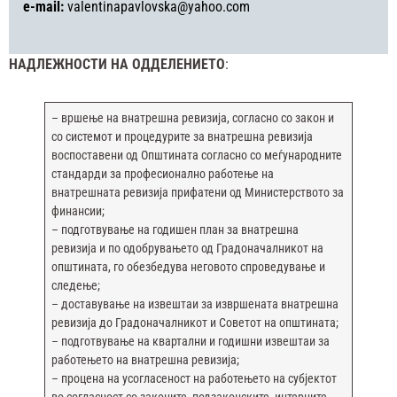
e-mail:
valentinapavlovska@yahoo.com
НАДЛЕЖНОСТИ НА ОДДЕЛЕНИЕТО
:
– вршење на внатрешна ревизија, согласно со закон и
со системот и процедурите за внатрешна ревизија
воспоставени од Општината согласно со меѓународните
стандарди за професионално работење на
внатрешната ревизија прифатени од Министерството за
финансии;
– подготвување на годишен план за внатрешна
ревизија и по одобрувањето од Градоначалникот на
општината, го обезбедува неговото спроведување и
следење;
– доставување на извештаи за извршената внатрешна
ревизија до Градоначалникот и Советот на општината;
– подготвување на квартални и годишни извештаи за
работењето на внатрешна ревизија;
– процена на усогласеност на работењето на субјектот