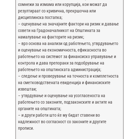
сомнежи за измама или корупција, кои можат да
резултираат со кривична, прекршочна или
дисциплинска постапка;
– оценување на значајните фактори на ризик и давање
совети на Градоначалникот на Општината за
намалување на факторите на ризик;
– врз основа на анализи од работењето, утврдувањето
и оценување на економичноста, ефикасноста во
работењето на системот за финансиско управување и
контрола и дава препораки за подобрување на
работењето на општинската администрација;
– следење и проверување на точноста и комплетноста
на сметководствената евиденција и финансиските
извештаи;
– утврдување и оценување на усогласеноста на
работењето со законите, подзаконските и актите на
органите на општината;
– и други работи што ќе му бидат ставени во
надлежност во согласност со законите и другите
прописи.