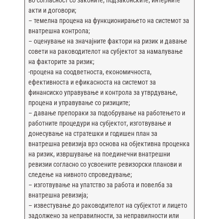
во согласност со законите, подзаконските, интерните
акти и договори;
– темелна процена на функционирањето на системот за
внатрешна контрола;
– оценување на значајните фактори на ризик и давање
совети на раководителот на субјектот за намалување
на факторите за ризик;
-процена на соодветноста, економичноста,
ефективноста и ефикасноста на системот за
финансиско управување и контрола за утврдување,
процена и управување со ризиците;
– давање препораки за подобрување на работењето и
работните процедури на субјектот, изготвување и
донесување на стратешки и годишен план за
внатрешна ревизија врз основа на објективна проценка
на ризик, извршување на поединечни внатрешни
ревизии согласно со усвоените ревизорски планови и
следење на нивното спроведување;
– изготвување на упатство за работа и повелба за
внатрешна ревизија;
– известување до раководителот на субјектот и лицето
задолжено за неправилности, за неправилности или