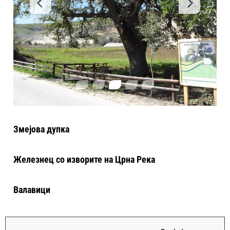
Змејова дупка
Железнец со изворите на Црна Река
Валавици