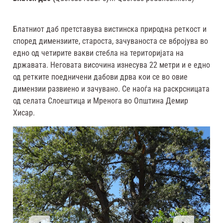
Блатниот даб претставува вистинска природна реткост и
според димензиите, староста, зачуваноста се вбројува во
едно од четирите вакви стебла на територијата на
државата. Неговата височина изнесува 22 метри и е едно
од ретките поедничени дабови дрва кои се во овие
димензии развиено и зачувано. Се наоѓа на раскрсницата
од селата Слоештица и Мренога во Општина Демир
Хисар.