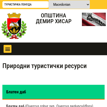
ТУРИСТИЧКА ПОНУДА
ОПШТИНА
ДЕМИР ХИСАР
Природни туристички ресурси
Блатен даб
Блатен даб (
Quercus robur syn. Quercus pedunculiflora)