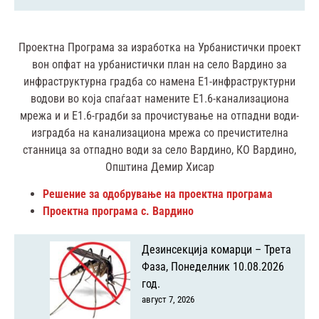
Проектна Програма за изработка на Урбанистички проект
вон опфат на урбанистички план на село Вардино за
инфраструктурна градба со намена Е1-инфраструктурни
водови во која спаѓаат намените Е1.6-канализациона
мрежа и и Е1.6-градби за прочистување на отпадни води-
изградба на канализациона мрежа со пречистителна
станница за отпадно води за село Вардино, КО Вардино,
Општина Демир Хисар
Решение за одобрување на проектна програма
Проектна програма с. Вардино
Дезинсекција комарци – Трета
Фаза, Понеделник 10.08.2026
год.
август 7, 2026