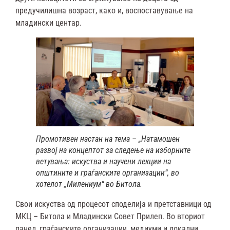
предучилишна возраст, како и, воспоставување на
младински центар.
Промотивен настан на тема – „Натамошен
развој на концептот за следење на изборните
ветувања: искуства и научени лекции на
општините и граѓанските организации“, во
хотелот „Милениум“ во Битола.
Свои искуства од процесот споделија и претставници од
МКЦ – Битола и Младински Совет Прилеп. Во вториот
панел, граѓанските организации, медиуми и локални