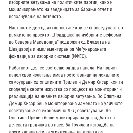
изборните ветувања на политичките партии, како и
мобилизирањето на заедницата за барање отчет и
исполнување на ветеното.
Настанот е дел од активностите кои се спроведуваат во
рамките на проектот
„Поддршка на изборните реформи
во Северна Македонија“ поддржан од Владата на
Швајцарија и имплементиран од Меѓународната
фондација за изборни системи (ИФЕС).
Работниот дел се состоеше од два панела. На првиот
панел свои излагања имаа претставници на локалните
самоуправи од општините Прилеп и Демир Хисар, кои ги
споделија своите искуства со процесот на мониторинг и
реализација на нивните изборни ветувања. Во Општина
Демир Хисар беше мониторирана замената на уличното
осветлување со економично ЛЕД осветлување. Во
Општина Прилеп беше мониторирана доградбата на
детската градинка во населба Точила и изградба на
други капацитети за згрижување на децата од