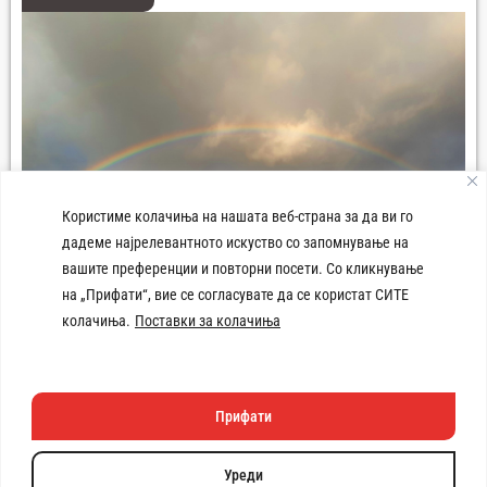
Користиме колачиња на нашата веб-страна за да ви го
дадеме најрелевантното искуство со запомнување на
вашите преференции и повторни посети. Со кликнување
на „Прифати“, вие се согласувате да се користат СИТЕ
колачиња.
Поставки за колачиња
Плоштад 8-ми Септември Демир Хисар
Прифати
Техничката изработка
на веб
страната e поддржана
Уреди
од