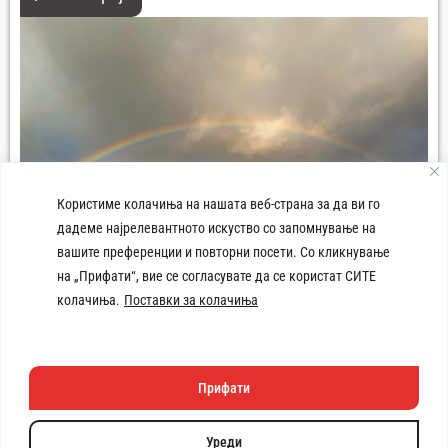
Користиме колачиња на нашата веб-страна за да ви го
дадеме најрелевантното искуство со запомнување на
вашите преференции и повторни посети. Со кликнување
на „Прифати“, вие се согласувате да се користат СИТЕ
колачиња.
Поставки за колачиња
Плоштад 8-ми Септември Демир Хисар
Прифати
Техничката изработка
на веб
страната e поддржана
Уреди