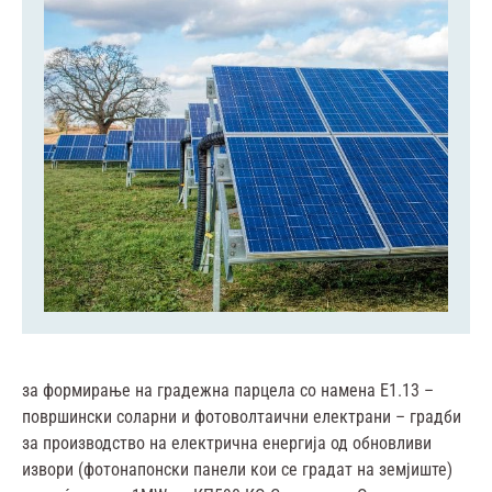
за формирање на градежна парцела со намена Е1.13 –
површински соларни и фотоволтаични електрани – градби
за производство на електрична енергија од обновливи
извори (фотонапонски панели кои се градат на земјиште)