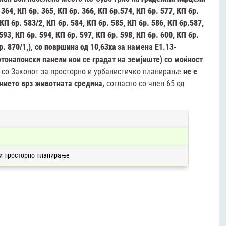
 364, КП бр. 365, КП бр. 366, КП бр.574, КП бр. 577, КП бр.
 КП бр. 583/2, КП бр. 584, КП бр. 585, КП бр. 586, КП бр.587,
593, КП бр. 594, КП бр. 597, КП бр. 598, КП бр. 600, КП бр.
р. 870/1,
),
со површина од 10,63ха
за намена Е1.13-
тонапонски панели кои се градат на земјиште) со моќност
о со Законот за просторно и урбанистичко планирање
не е
анието врз животната средина,
согласно со член 65 од
 и просторно планирање