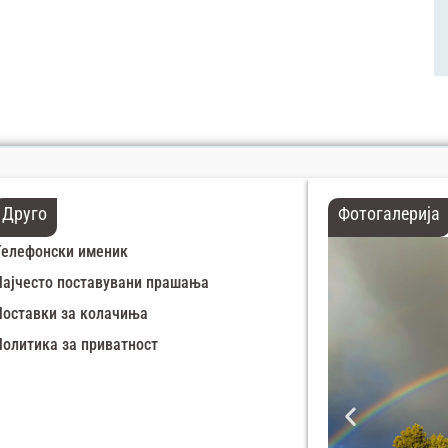
Друго
Фотогалерија
Телефонски именик
Најчесто поставувани прашања
Поставки за колачиња
Политика за приватност