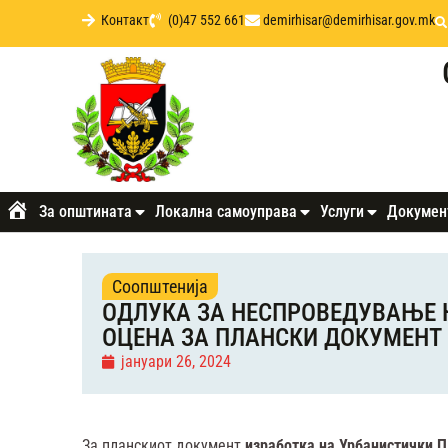
Контакт
(0)47 552 661
demirhisar@demirhisar.gov.mk
За општината
Локална самоуправа
Услуги
Докумен
Почетна
Соопштенија
ОДЛУКА ЗА НЕСПРОВЕДУВАЊЕ 
ОЦЕНА ЗА ПЛАНСКИ ДОКУМЕНТ 
јануари 26, 2024
За планскиот документ
изработка на Урбанистички П