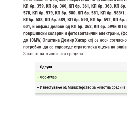
КП бр. 359, КП бр. 360, КП бр. 361, КП бр. 363, КП бр.
578, КП бр. 579, КП бр. 580, КП бр. 581, КП бр. 583/1,
КПбр. 588, КП бр. 589, КП бр. 590, КП бр. 592, КП бр. 
601, и опфаќа делови од КП бр. 362, КП бр. 599и КП б
површински соларни и фотоволтаични електрани, (фо
до 10MW, Општина Демир Хисар
кој се носи согласн
потребно да се спроведе стратегиска оцена на влиј
Законот за животната средина.
– Одлука
– Формулар
– Известување од Министерство за животна средина