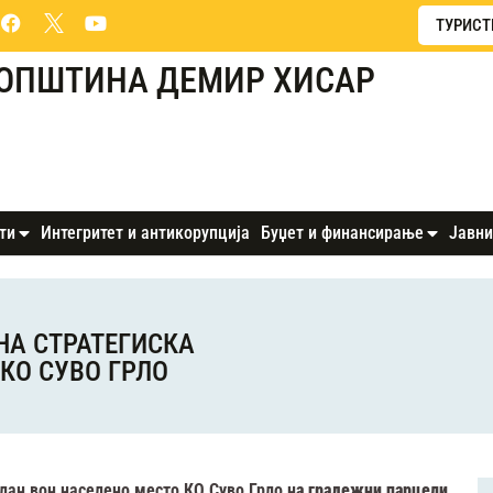
ТУРИСТ
ОПШТИНА ДЕМИР ХИСАР
ти
Интегритет и антикорупција
Буџет и финансирање
Јавни
НА СТРАТЕГИСКА
КО СУВО ГРЛО
лан вон населено место КО Суво Грло н
а градежни парцели