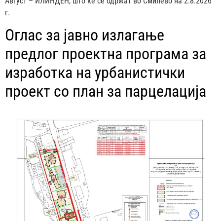
Август – ИЛИНДЕН, што ќе се одржат во Смилево на 2.8.2026
г.
Оглас за јавно излагање
предлог проектна програма за
изработка на урбанистички
проект со план за парцелација