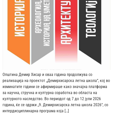
Општина Демир Хисар и оваа година продолжува со
реализација на проектот „Демирхисарска летна школа“, кој во
изминатите години се афирмираше како значајна платформа
за научна, стручна и културна соработка во областа на
културното наследство. Во периодот од 7 до 12 јули 2026
година, ќе се одржи „9. Демирхисарска летна школа 2026“, со
интердисциплинарна програма која […]