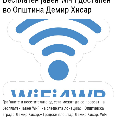
во Општина Демир Хисар
Граѓаните и посетителите од сега можат да се поврзат на
бесплатен јавен Wi-Fi на следната локација:– Oпштинска
зграда Демир Хисар;– Градски плоштад Демир Хисар. WiFi