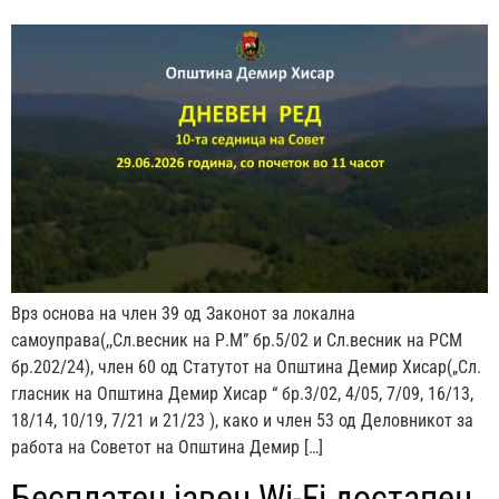
Врз основа на член 39 од Законот за локална
самоуправа(,,Сл.весник на Р.М” бр.5/02 и Сл.весник на РСМ
бр.202/24), член 60 од Статутот на Општина Демир Хисар(„Сл.
гласник на Општина Демир Хисар “ бр.3/02, 4/05, 7/09, 16/13,
18/14, 10/19, 7/21 и 21/23 ), како и член 53 од Деловникот за
работа на Советот на Општина Демир […]
Бесплатен јавен Wi-Fi достапен