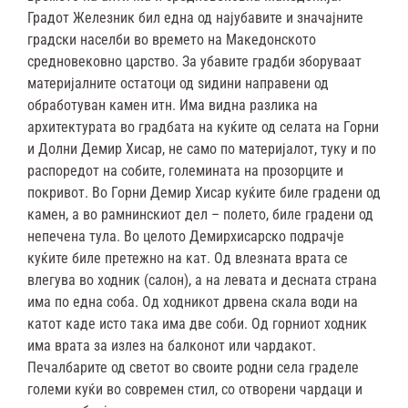
Градот Железник бил една од најубавите и значајните
градски населби во времето на Македонското
средновековно царство. За убавите градби зборуваат
материјалните остатоци од ѕидини направени од
обработуван камен итн. Има видна разлика на
архитектурата во градбата на куќите од селата на Горни
и Долни Демир Хисар, не само по материјалот, туку и по
распоредот на собите, големината на прозорците и
покривот. Во Горни Демир Хисар куќите биле градени од
камен, а во рамнинскиот дел – полето, биле градени од
непечена тула. Во целото Демирхисарско подрачје
куќите биле претежно на кат. Од влезната врата се
влегува во ходник (салон), а на левата и десната страна
има по една соба. Од ходникот дрвена скала води на
катот каде исто така има две соби. Од горниот ходник
има врата за излез на балконот или чардакот.
Печалбарите од светот во своите родни села граделе
големи куќи во современ стил, со отворени чардаци и