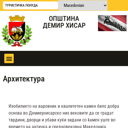
ТУРИСТИЧКА ПОНУДА
ОПШТИНА
ДЕМИР ХИСАР
Архитектура
Изобилието на варовник и квалитетен камен било добра
основа во Демиерхисарско низ вековите да се градат
тврдини, дворци и убави куќи ѕидани со kaмен уште во
времето на античка и средновековна Македонија.